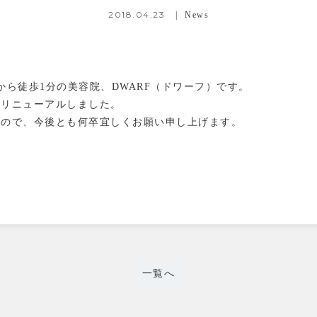
2018.04.23
News
から徒歩1分の美容院、DWARF（ドワーフ）です。
をリニューアルしました。
すので、今後とも何卒宜しくお願い申し上げます。
TOP
コンセプト
メニュー
スタイリスト
一覧へ
初めての方