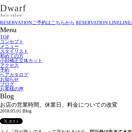
Dwarf
hair salon
RESERVATION
ご予約はこちらから
RESERVATION LINE
LI
Menu
TOP
コンセプト
メニュー
スタイリスト
初めての方
小顔補正立体カット
アクセス
予約
ヘアカタログ
お知らせ
ブログ
お客様の声
Blog
お店の営業時間、休業日、料金についての改変
2018.05.01
Blog
よく「目が死んでる」って言われるけど、
目以外は生きてます