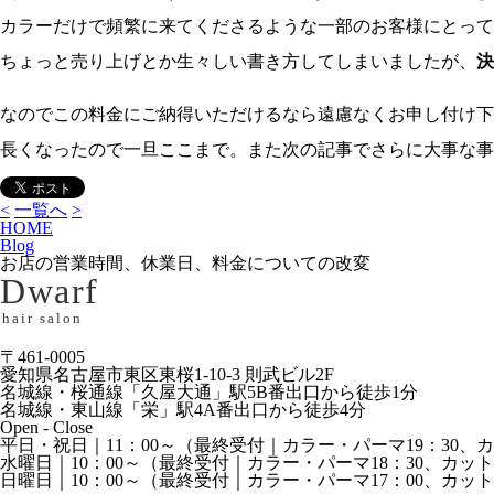
カラーだけで頻繁に来てくださるような一部のお客様にとって
ちょっと売り上げとか生々しい書き方してしまいましたが、
決
なのでこの料金にご納得いただけるなら遠慮なくお申し付け下
長くなったので一旦ここまで。また次の記事でさらに大事な事
<
一覧へ
>
HOME
Blog
お店の営業時間、休業日、料金についての改変
Dwarf
hair salon
〒461-0005
愛知県名古屋市東区東桜1-10-3 則武ビル2F
名城線・桜通線「久屋大通」駅5B番出口から徒歩1分
名城線・東山線「栄」駅4A番出口から徒歩4分
Open - Close
平日・祝日｜11：00～（最終受付｜カラー・パーマ19：30、カ
水曜日｜10：00～（最終受付｜カラー・パーマ18：30、カット2
日曜日｜10：00～（最終受付｜カラー・パーマ17：00、カット1