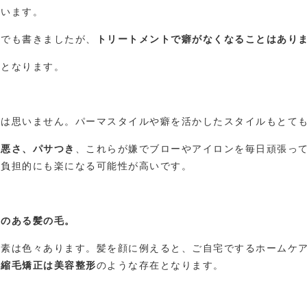
ゃいます。
事でも書きましたが、
トリートメントで癖がなくなることはあり
要となります。
とは思いません。パーマスタイルや癖を活かしたスタイルもとて
の悪さ、パサつき
、これらが嫌でブローやアイロンを毎日頑張っ
の負担的にも楽になる可能性が高いです。
TOP
コンセプト
ヤのある髪の毛。
メニュー
要素は色々あります。髪を顔に例えると、ご自宅でするホームケ
スタイリスト
。
縮毛矯正は美容整形
のような存在となります。
初めての方