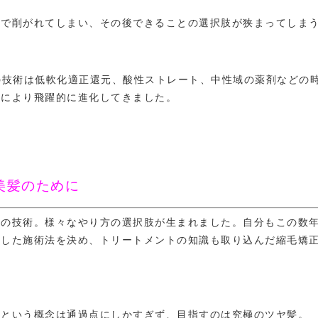
まで削がれてしまい、その後できることの選択肢が狭まってしま
の技術は低軟化適正還元、酸性ストレート、中性域の薬剤などの
鑽により飛躍的に進化してきました。
美髪のために
正の技術。様々なやり方の選択肢が生まれました。自分もこの数
適した施術法を決め、トリートメントの知識も取り込んだ縮毛矯
る
という概念は通過点にしかすぎず、目指すのは究極のツヤ髪。