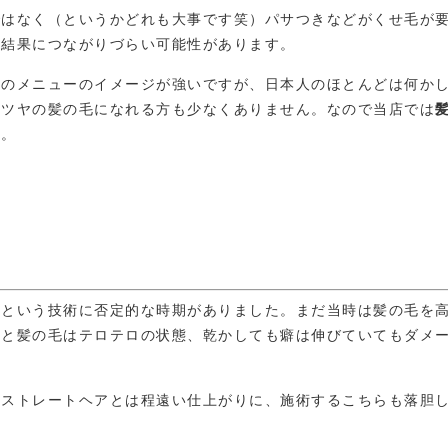
小顔補正立体カット
ではなく（というかどれも大事です笑）パサつきなどがくせ毛が
アクセス
る結果につながりづらい可能性があります。
予約
けのメニューのイメージが強いですが、日本人のほとんどは何か
ヤツヤの髪の毛になれる方も少なくありません。なので当店では
ヘアカタログ
す。
お知らせ
ブログ
お客様の声
正という技術に否定的な時期がありました。まだ当時は髪の毛を
すと髪の毛はテロテロの状態、乾かしても癖は伸びていてもダメ
なストレートヘアとは程遠い仕上がりに、施術するこちらも落胆