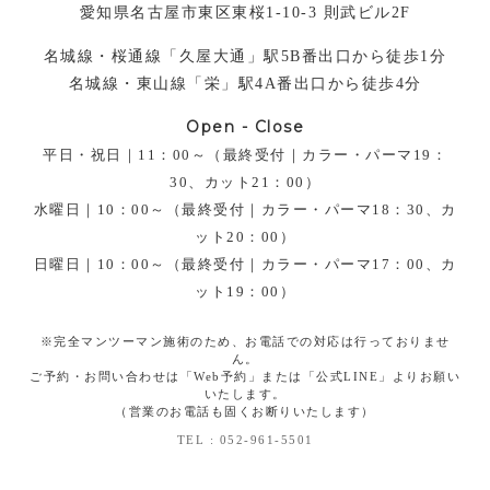
愛知県名古屋市東区東桜1-10-3 則武ビル2F
名城線・桜通線「久屋大通」駅5B番出口から徒歩1分
名城線・東山線「栄」駅4A番出口から徒歩4分
Open - Close
平日・祝日｜11：00～（最終受付｜カラー・パーマ19：
30、カット21：00）
TOP
水曜日｜10：00～（最終受付｜カラー・パーマ18：30、カ
コンセプト
ット20：00）
メニュー
日曜日｜10：00～（最終受付｜カラー・パーマ17：00、カ
スタイリスト
ット19：00）
初めての方
※完全マンツーマン施術のため、お電話での対応は行っておりませ
小顔補正立体カット
ん。
アクセス
ご予約・お問い合わせは「Web予約」または「公式LINE」よりお願い
いたします。
予約
（営業のお電話も固くお断りいたします）
ヘアカタログ
TEL : 052-961-5501
お知らせ