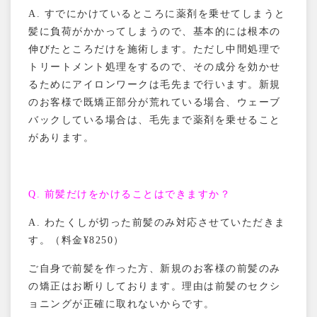
A.
すでにかけているところに薬剤を乗せてしまうと
コンセプト
髪に負荷がかかってしまうので、基本的には根本の
メニュー
伸びたところだけを施術します。ただし中間処理で
スタイリスト
トリートメント処理をするので、その成分を効かせ
初めての方
るためにアイロンワークは毛先まで行います。新規
小顔補正立体カット
のお客様で既矯正部分が荒れている場合、ウェーブ
アクセス
バックしている場合は、毛先まで薬剤を乗せること
予約
があります。
ヘアカタログ
お知らせ
Q.
前髪だけをかけることはできますか？
ブログ
お客様の声
A.
わたくしが切った前髪のみ対応させていただきま
す。（料金
¥8250
）
ご自身で前髪を作った方、新規のお客様の前髪のみ
の矯正はお断りしております。理由は前髪のセクシ
ョニングが正確に取れないからです。