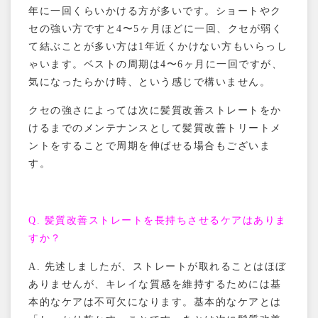
年に一回くらいかける方が多いです。ショートやク
セの強い方ですと
4
〜
5
ヶ月ほどに一回、クセが弱く
て結ぶことが多い方は
1
年近くかけない方もいらっし
ゃいます。ベストの周期は
4
〜
6
ヶ月に一回ですが、
気になったらかけ時、という感じで構いません。
クセの強さによっては次に髪質改善ストレートをか
けるまでのメンテナンスとして髪質改善トリートメ
ントをすることで周期を伸ばせる場合もございま
す。
Q.
髪質改善ストレートを長持ちさせるケアはありま
すか？
A.
先述しましたが、ストレートが取れることはほぼ
ありませんが、キレイな質感を維持するためには基
本的なケアは不可欠になります。基本的なケアとは